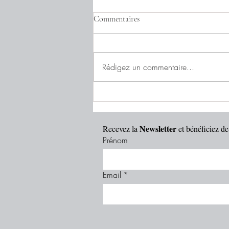
Commentaires
Rédigez un commentaire...
Mii Amo (Arizona, United
States)
Newsletter
Recevez la 
 et bénéficiez 
Prénom
Email
*