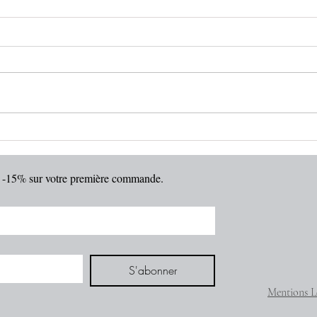
Amangiri (Utah, United States)
Veran
de -15% sur votre première commande.
S'abonner
Mentions L