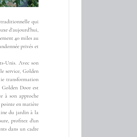
raditionnelle qui 
uxe d’aujourd’hui, 
lement 40 miles au 
andonnée privés et 
ts-Unis. Avec son 
le service, Golden 
ie transformation 
, Golden Door est 
ce à son approche 
pointe en matière 
ine du jardin à la 
re, profitez d'un 
nts dans un cadre 