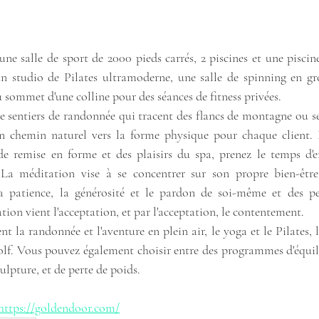
 salle de sport de 2000 pieds carrés, 2 piscines et une piscine
un studio de Pilates ultramoderne, une salle de spinning en gr
u sommet d'une colline pour des séances de fitness privées.
e sentiers de randonnée qui tracent des flancs de montagne ou se
 un chemin naturel vers la forme physique pour chaque client. 
remise en forme et des plaisirs du spa, prenez le temps d'entr
. La méditation vise à se concentrer sur son propre bien-être
a patience, la générosité et le pardon de soi-même et des pe
tion vient l'acceptation, et par l'acceptation, le contentement.
 la randonnée et l'aventure en plein air, le yoga et le Pilates, le
golf. Vous pouvez également choisir entre des programmes d'équili
ulpture, et de perte de poids.
https://goldendoor.com/