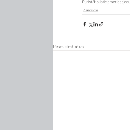
Purist/Holistic
americas
cou
Americas
Posts similaires