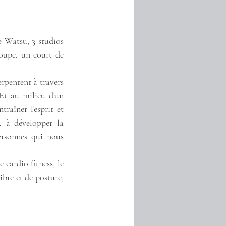
 Watsu, 3 studios 
oupe, un court de 
rpentent à travers 
Et au milieu d'un 
aîner l'esprit et 
, à développer la 
rsonnes qui nous 
 cardio fitness, le 
bre et de posture, 