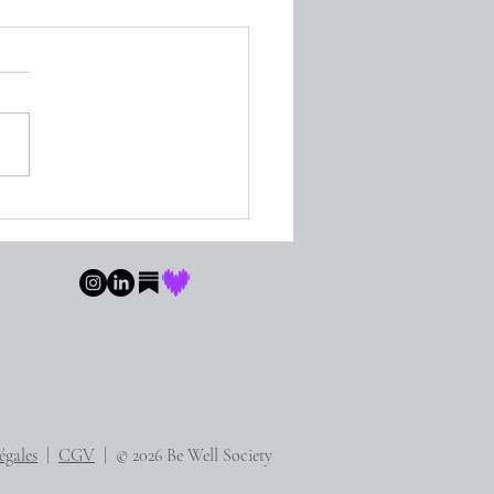
a (Puerto Vallarta, Mexico)
égales
|
CGV
| © 2026 Be Well Society