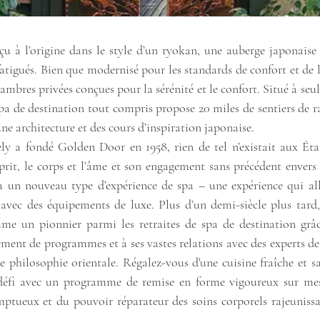
 à l’origine dans le style d’un ryokan, une auberge japonaise t
fatigués. Bien que modernisé pour les standards de confort et de l
mbres privées conçues pour la sérénité et le confort. Situé à seu
pa de destination tout compris propose 20 miles de sentiers de r
une architecture et des cours d’inspiration japonaise.
y a fondé Golden Door en 1958, rien de tel n’existait aux Éta
esprit, le corps et l’âme et son engagement sans précédent envers 
à un nouveau type d’expérience de spa – une expérience qui all
e avec des équipements de luxe. Plus d’un demi-siècle plus tard
me un pionnier parmi les retraites de spa de destination grâ
ent de programmes et à ses vastes relations avec des experts de 
de philosophie orientale. Régalez-vous d'une cuisine fraîche et sa
défi avec un programme de remise en forme vigoureux sur mesu
mptueux et du pouvoir réparateur des soins corporels rajeunissa